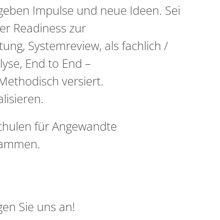
geben Impulse und neue Ideen. Sei
er Readiness zur
ng, Systemreview, als fachlich /
lyse, End to End –
 Methodisch versiert.
lisieren.
schulen für Angewandte
usammen.
gen Sie uns an!